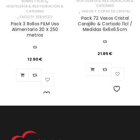
,
HOSTELERÍA & RESTAURACIÓN &
MARKET PLACE
CATERING
HOSTELERÍA & RESTAURACIÓN &
,
CATERING
VASOS Y COPAS DE CRISTAL
,
FACILITY SERVICES
Pack 72 Vasos Cristal
Pack 3 Rollos FILM Uso
Carajillo & Cortado 11cl /
Alimentario 30 X 250
Medidas 6x6x6.5cm
metros
21.85
€
12.90
€
Lista
Lista
de
de
deseos
deseos