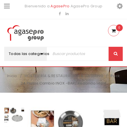
Bienvenido a
AgasePro
AgasePro Group
0
Todas las categorias
Inicio
HOSTELERÍA & RESTAURACIÓN & CATERING
Pack
/
/
24 Platos Cambio INOX -BAR/ Redondo 14cm