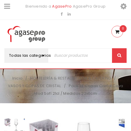
Bienvenido a
AgasePro
AgasePro Group
0
Todas las categorias
Inicio
HOSTELERÍA & RESTAURACIÓN & CATERING
/
/
VASOS Y COPAS DE CRISTAL
Pack 36 Copas Cristal Cava
/
Mod Sofí 21cl / Medidas 22x6cm