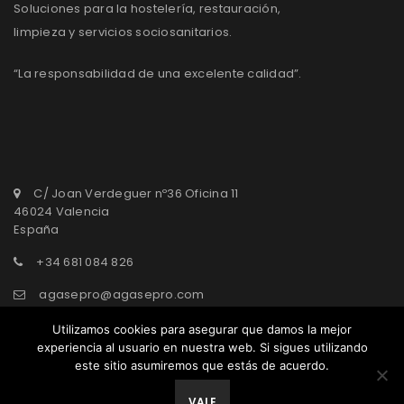
Soluciones para la hostelería, restauración,
limpieza y servicios sociosanitarios.
“La responsabilidad de una excelente calidad”.
C/ Joan Verdeguer nº36 Oficina 11
46024 Valencia
España
+34 681 084 826
agasepro@agasepro.com
Utilizamos cookies para asegurar que damos la mejor
experiencia al usuario en nuestra web. Si sigues utilizando
este sitio asumiremos que estás de acuerdo.
© AgasePro Group. All Rights Reserved.
VALE