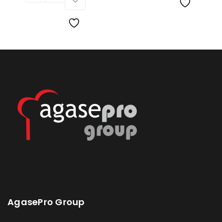
Lista
de
Lista
deseos
de
deseos
AgasePro Group