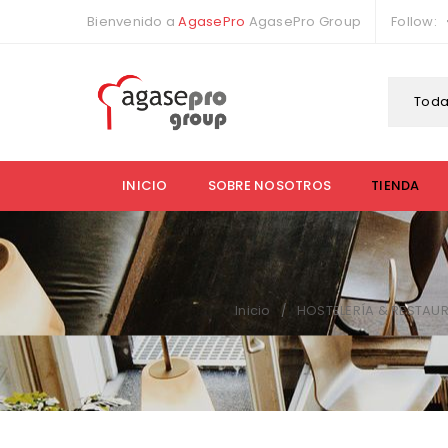
Bienvenido a
AgasePro
AgasePro Group
Follow:
Toda
INICIO
SOBRE NOSOTROS
TIENDA
Inicio
HOSTELERÍA & RESTAU
/