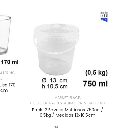
,
CATERING
AL
Lisa 170
.5cm
,
MARKET PLACE
MARKET 
,
HOSTELERÍA & RESTAURACIÓN & CATERING
HOSTEL
Pack 12 Envase Multiusos 750cc /
Pack 6 
0.5kg / Medidas 13x10.5cm
COMPARAR