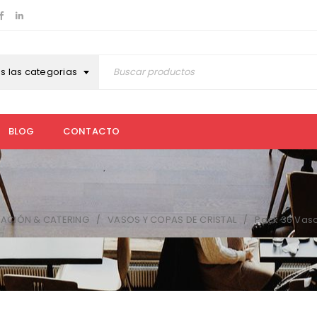
s las categorias
BLOG
CONTACTO
RACIÓN & CATERING
VASOS Y COPAS DE CRISTAL
Pack 36 Vaso
/
/