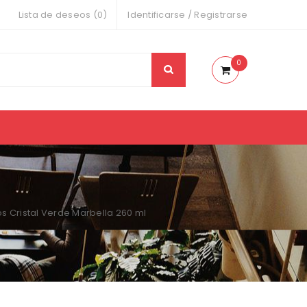
Lista de deseos (0)
Identificarse
/
Registrarse
0
s Cristal Verde Marbella 260 ml