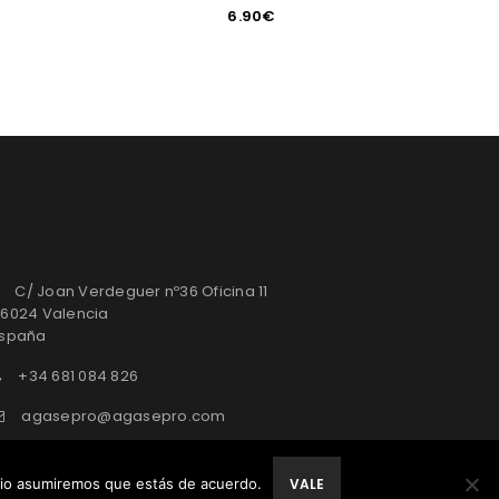
6.90
€
C/ Joan Verdeguer nº36 Oficina 11
6024 Valencia
spaña
+34 681 084 826
agasepro@agasepro.com
itio asumiremos que estás de acuerdo.
VALE