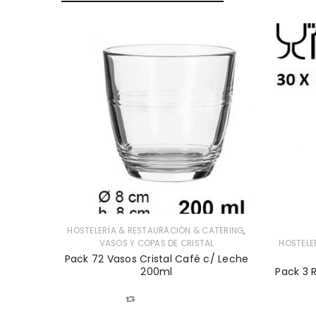
,
ATERING
L
,
HOSTELERÍA & RESTAURACIÓN & CATERING
nt Garde
VASOS Y COPAS DE CRISTAL
HOSTELE
Pack 72 Vasos Cristal Café c/ Leche
200ml
Pack 3 R
COMPARAR