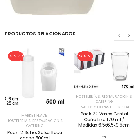
PRODUCTOS RELACIONADOS
POPULAR
POPULAR
HOSTELERÍA & RESTAURACIÓN &
CATERING
,
VASOS Y COPAS DE CRISTAL
Pack 72 Vasos Cristal
,
MARKET PLACE
Caña Lisa 170 ml /
HOSTELERÍA & RESTAURACIÓN &
Medidas 6.5x6.5x9.5cm
CATERING
Pack 12 Botes Salsa Boca
Ancha 500ml