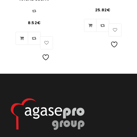
25.82
€
8.52
€
Lista
de
Lista
deseos
de
deseos