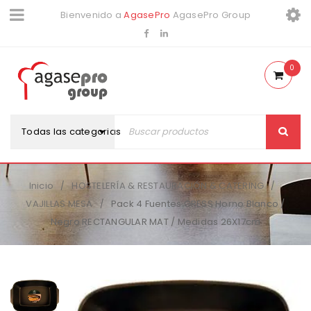
Bienvenido a
AgasePro
AgasePro Group
0
Todas las categorias
Inicio
HOSTELERÍA & RESTAURACIÓN & CATERING
/
/
VAJILLAS MESA
Pack 4 Fuentes GRESS Horno Blanco /
/
Negro RECTANGULAR MAT / Medidas 26X17cm