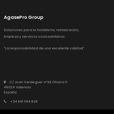
AgasePro Group
Soluciones para la hostelería, restauración,
limpieza y servicios sociosanitarios.
“La responsabilidad de una excelente calidad”.
C/ Joan Verdeguer nº36 Oficina 11
46024 Valencia
España
+34 681 084 826
agasepro@agasepro.com