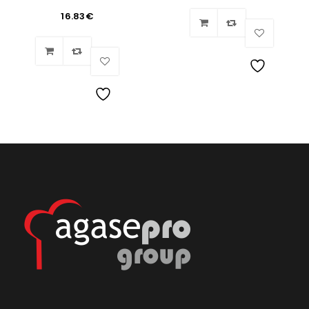
16.83
€
Lista
de
Lista
deseos
de
deseos