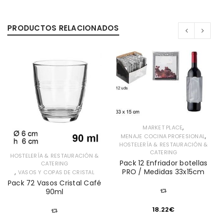
PRODUCTOS RELACIONADOS
,
MARKET PLACE
,
MENAJE COCINA PROFESIONAL
HOSTELERÍA & RESTAURACIÓN &
CATERING
HOSTELERÍA & RESTAURACIÓN &
Pack 12 Enfriador botellas
CATERING
PRO / Medidas 33x15cm
,
VASOS Y COPAS DE CRISTAL
Pack 72 Vasos Cristal Café
90ml
18.22
€