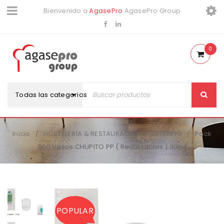
Bienvenido a
AgasePro
AgasePro Group
0
Todas las categorias
Inicio
HOSTELERÍA & RESTAURACIÓN & CATERING
Pack
/
/
500 Vasos CHUPITO PP ( Reutilizables ) 30ml
POPULAR