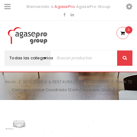
Bienvenido a
AgasePro
AgasePro Group
0
Todas las categorias
Inicio
HOSTELERÍA & RESTAURACIÓN & CATERING
Pack 72
/
/
Cenicero cristal Cuadrado 12cm / Medidas 12x12x3.5cm