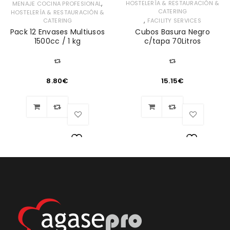
,
HOSTELERÍA & RESTAURACIÓN &
MENAJE COCINA PROFESIONAL
CATERING
HOSTELERÍA & RESTAURACIÓN &
,
CATERING
FACILITY SERVICES
Pack 12 Envases Multiusos
Cubos Basura Negro
1500cc / 1 kg
c/tapa 70Litros
8.80
€
15.15
€
Lista
Lista
de
de
deseos
deseos