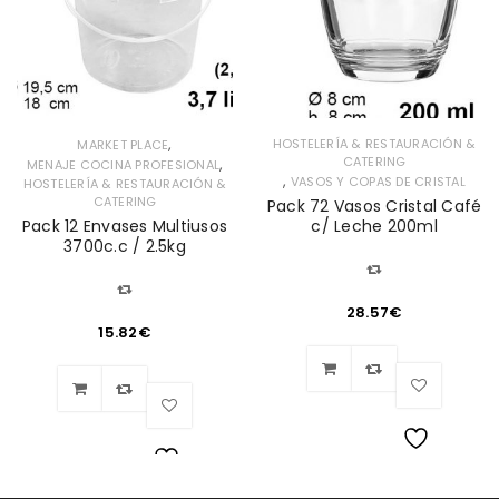
,
HOSTELERÍA & RESTAURACIÓN &
MARKET PLACE
CATERING
,
MENAJE COCINA PROFESIONAL
,
VASOS Y COPAS DE CRISTAL
HOSTELERÍA & RESTAURACIÓN &
CATERING
Pack 72 Vasos Cristal Café
Pack 12 Envases Multiusos
c/ Leche 200ml
3700c.c / 2.5kg
28.57
€
15.82
€
Lista
Lista