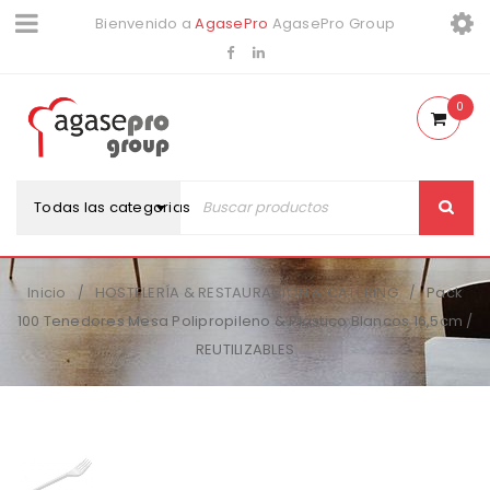
Bienvenido a
AgasePro
AgasePro Group
0
Todas las categorias
Inicio
HOSTELERÍA & RESTAURACIÓN & CATERING
Pack
/
/
100 Tenedores Mesa Polipropileno & Plástico Blancos 16,5cm /
REUTILIZABLES